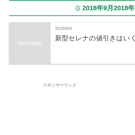
2018年9月2018
time
2018/9/4
新型セレナの値引きはい
No Image
スポンサーリンク