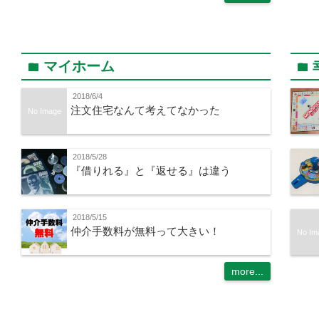
マイホーム
folder
folder
2018/6/4
注文住宅なんて考えてなかった
No Image
2018/5/28
『借りれる』と『返せる』は違う
2018/5/15
仲介手数料が無料って大きい！
No Im
more...