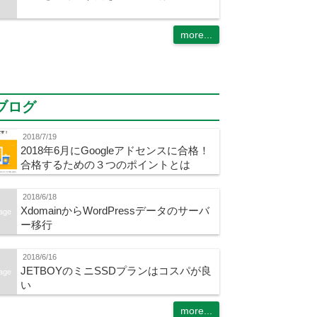
more...
ブログ
2018/7/19
2018年6月にGoogleアドセンスに合格！
合格するための３つのポイントとは
2018/6/18
XdomainからWordPressデータのサーバ
age
ー移行
2018/6/16
JETBOYのミニSSDプランはコスパが良
age
い
more...