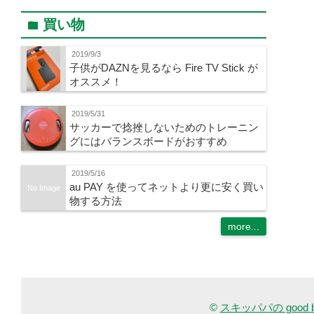
買い物
folder
2019/9/3
子供がDAZNを見るなら Fire TV Stick が
オススメ！
2019/5/31
サッカーで捻挫しないためのトレーニン
グにはバランスボードがおすすめ
2019/5/16
au PAY を使ってネットより更に安く買い
No Image
物する方法
more...
©
スキッパパの good buy