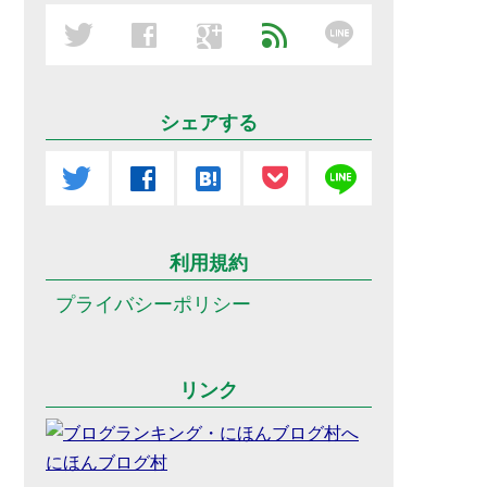
line
twitter
facebook
google
feed
シェアする
line
twitter
facebook
hatenabookmark
利用規約
プライバシーポリシー
リンク
にほんブログ村