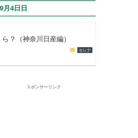
年9月4日日
くら？（神奈川日産編）
folder
セレナ
スポンサーリンク