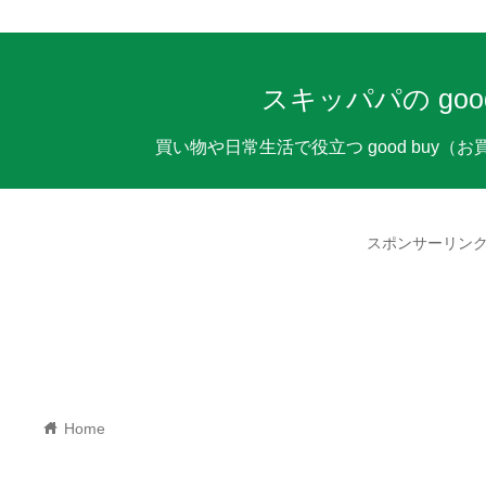
スキッパパの good b
買い物や日常生活で役立つ good buy
スポンサーリン
home
Home