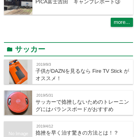
PICA富士吉田 キャンプレポート③
more...
サッカー
folder
2019/9/3
子供がDAZNを見るなら Fire TV Stick が
オススメ！
2019/5/31
サッカーで捻挫しないためのトレーニン
グにはバランスボードがおすすめ
2019/4/12
捻挫を早く治す驚きの方法とは！？
No Image