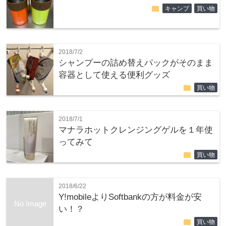
folder
キャンプ
買い物
2018/7/2
シャンプーの詰め替えパックがそのまま
容器として使える便利グッズ
folder
買い物
2018/7/1
マナラホットクレンジングゲルを１年使
ってみて
folder
買い物
2018/6/22
Y!mobileよりSoftbankの方が料金が安
No Image
い！？
folder
買い物