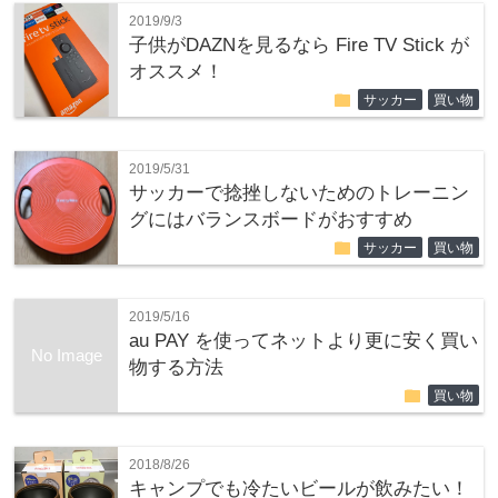
2019/9/3
子供がDAZNを見るなら Fire TV Stick が
オススメ！
folder
サッカー
買い物
2019/5/31
サッカーで捻挫しないためのトレーニン
グにはバランスボードがおすすめ
folder
サッカー
買い物
2019/5/16
au PAY を使ってネットより更に安く買い
No Image
物する方法
folder
買い物
2018/8/26
キャンプでも冷たいビールが飲みたい！