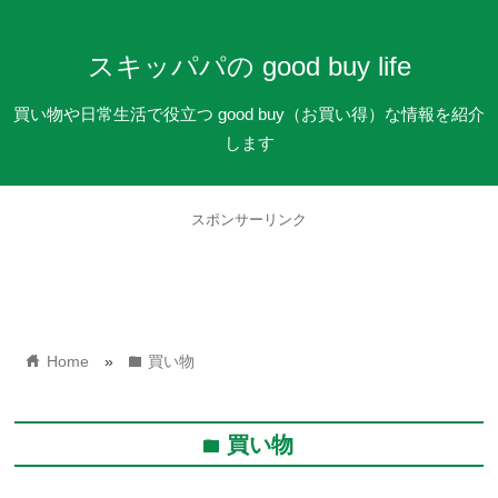
スキッパパの good buy life
買い物や日常生活で役立つ good buy（お買い得）な情報を紹介
します
スポンサーリンク
home
folder
Home
»
買い物
買い物
folder