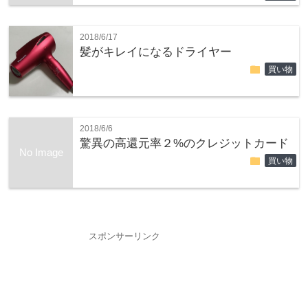
2018/6/17
髪がキレイになるドライヤー
folder
買い物
2018/6/6
驚異の高還元率２%のクレジットカード
No Image
folder
買い物
スポンサーリンク