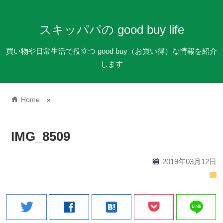
スキッパパの good buy life
買い物や日常生活で役立つ good buy（お買い得）な情報を紹介
します
home
Home
»
IMG_8509
calendar
2019年03月12日
folder
line
twitter
facebook
hatenabookmark