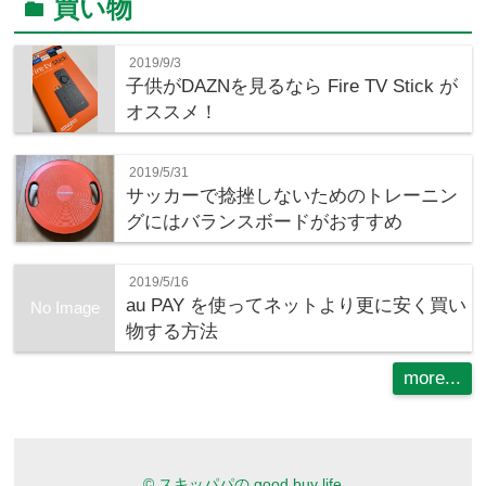
買い物
folder
2019/9/3
子供がDAZNを見るなら Fire TV Stick が
オススメ！
2019/5/31
サッカーで捻挫しないためのトレーニン
グにはバランスボードがおすすめ
2019/5/16
au PAY を使ってネットより更に安く買い
No Image
物する方法
more...
©
スキッパパの good buy life