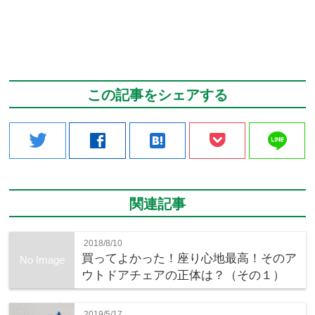
この記事をシェアする
line
twitter
facebook
hatenabookmark
関連記事
2018/8/10
買ってよかった！座り心地最高！そのア
No Image
ウトドアチェアの正体は？（その１）
2019/5/17